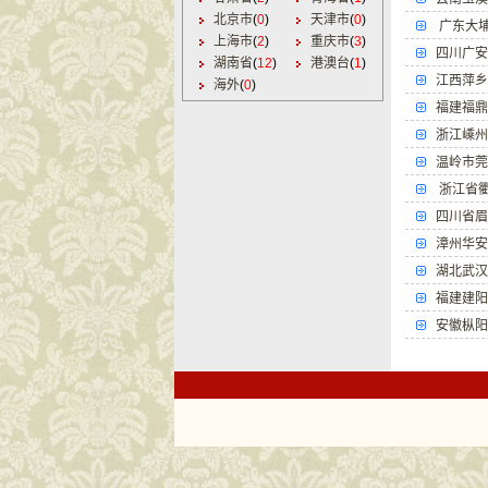
北京市
(
0
)
天津市
(
0
)
广东大
上海市
(
2
)
重庆市
(
3
)
四川广安
湖南省
(
12
)
港澳台
(
1
)
江西萍乡
海外
(
0
)
福建福鼎
浙江嵊州
温岭市莞
四川省眉
漳州华安
湖北武汉
福建建