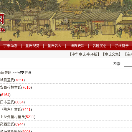
|
|
|
|
|
宗亲动态
童氏视觉
童氏名人
谱牒史料
名胜民俗
寻根觅亲
【中华童氏-电子版】
【童氏文集】
【宗
检索:
氏宗亲网
>> 宗支世系
城县童氏
(
7851
)
安县梓桐童氏
(
7610
)
(
6164
)
口市童氏
(
6034
)
（鄂东）童氏
(
7441
)
上乡外童村童氏
(
5211
)
宛西童氏
(
6944
)
通海童氏简况
(
5003
)