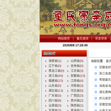
|
|
|
网站首页
童氏源流
宗支世系
2026/8/8 17:28:40
海南省
(
1
)
山西省
(
0
)
当前位置 :
童
辽宁省
(
0
)
吉林省
(
0
)
安徽省舒
黑龙江省
(
0
)
江苏省
(
3
)
浙江省遂
浙江省
(
46
)
安徽省
(
10
)
粤赣童氏
福建省
(
15
)
江西省
(
4
)
山东省
(
5
)
河南省
(
3
)
海南省海
湖北省
(
13
)
河北省
(
0
)
湖北黄梅
广东省
(
5
)
广西区
(
3
)
庆元县淤
四川省
(
8
)
贵州省
(
2
)
安徽宣城
云南省
(
3
)
陕西省
(
1
)
甘肃省
(
2
)
青海省
(
1
)
云南玉溪