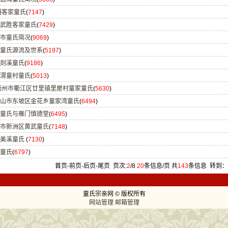
埔客家童氏
(
7147
)
武胜客家童氏
(
7429
)
市童氏简况
(
9069
)
童氏源流及世系
(
5197
)
剡溪童氏
(
9186
)
渭童村童氏
(
5013
)
)
5630
(
山市东坡区金花乡童家湾童氏
(
6494
)
童氏与雁门慎德堂
(
6495
)
市新洲区黄武童氏
(
7148
)
阳美溪童氏
(
7130
)
)
6797
(
首页-
前页-
后页-
尾页
页次:
2
/8
20
条信息/页 共
143
条信息
转到：
童氏宗亲网 © 版权所有
网站管理
邮箱管理