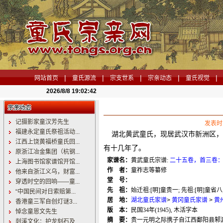
|
|
|
|
|
网站首页
童氏源流
宗支世系
宗亲动态
童氏视觉
2026/8/8 19:02:43
记摄影家童汉芳先生
发表时间
福建永定童氏祭祖活动...
湖北
黄武童氏
，现居
武汉市新洲区
，
江西上饶黄福桥童氏回...
有十几年了
。
原浙江冶金集团（杭钢...
家谱名：
黄武童氏宗谱
:
二十五卷，首三卷
上海图书馆家谱馆开馆...
作 者：
童祚志等纂修
他来自浙江义乌，财富...
堂 号：
穿透时空的回响——童...
先 祖：
始迁祖
:[
明
]
童贵一
;
先祖
:[
明
]
童省八
“中国民间对日索赔第...
居 地：
湖北童氏家谱
>
黄冈童氏家谱
>
黄
香港童三军自创灯谜3...
版 本：
民国
34
年
(1945),
木活字本
悼念童恩文先生
摘 要：
贵一元明之际携子自江西鄱阳县邾
剡溪文化：护龙刻石及...