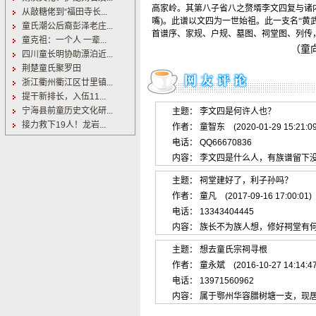
高家岭。其第八子省八之赘壻李文四复与诸
从敲糖佬到“福田寺长...
嘴
)
。此谱以文四为一世始祖。此一支名
“
黄
童氏潮公后裔彭泽老庄...
首谱序、家规、户规、墓图、祠堂图、列传
童克祖：一个人 一辈...
（童向阳提供
四川童长明协助漂泊近...
荆楚童氏聚罗田
浙江衢州衢江区廿里镇...
提干新排长，入伍11...
宁海县前童历史文化研...
主题： 李文四是何许人也？
接力救下19人！龙岩...
作者： 童智东 (2020-01-29 15:21:09
电话： QQ66670836
内容： 李文四是什么人，有族谱留下
主题： 祠堂建好了，利子孙吗？
作者： 童凡 (2017-09-16 17:00:01)
电话： 13343404445
内容： 族长不为族人想，修好祠堂有
主题： 想去童氏宗祠寻根
作者： 童永斌 (2016-10-27 14:14:47
电话： 13971560962
内容： 属于鄂州华容腊树塘一支，现