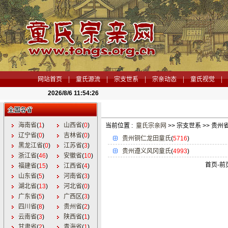
|
|
|
|
|
网站首页
童氏源流
宗支世系
宗亲动态
童氏视觉
2026/8/6 11:54:27
海南省
(
1
)
山西省
(
0
)
当前位置 :
童氏宗亲网
>> 宗支世系 >> 贵州
辽宁省
(
0
)
吉林省
(
0
)
贵州铜仁龙田童氏
(
5716
)
黑龙江省
(
0
)
江苏省
(
3
)
贵州遵义风冈童氏
(
4993
)
浙江省
(
46
)
安徽省
(
10
)
首页-
前
福建省
(
15
)
江西省
(
4
)
山东省
(
5
)
河南省
(
3
)
湖北省
(
13
)
河北省
(
0
)
广东省
(
5
)
广西区
(
3
)
四川省
(
8
)
贵州省
(
2
)
云南省
(
3
)
陕西省
(
1
)
甘肃省
(
2
)
青海省
(
1
)