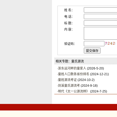
姓 名：
电 话：
标 题：
内 容：
验证码：
相关专题：童氏源流
·
浙东运河畔的童家人
(2026-5-20)
·
童姓人口数各省份排名
(2024-12-21)
·
童姓源流考证
(2024-10-2)
·
剡溪童氏源流考
(2024-9-18)
·
明代《太一公源流辨》
(2024-7-25)