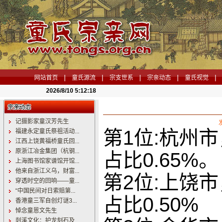
|
|
|
|
|
网站首页
童氏源流
宗支世系
宗亲动态
童氏视觉
2026/8/10 5:12:20
记摄影家童汉芳先生
第1位:杭州市
福建永定童氏祭祖活动...
江西上饶黄福桥童氏回...
原浙江冶金集团（杭钢...
占比0.65%。
上海图书馆家谱馆开馆...
他来自浙江义乌，财富...
第2位:上饶市
穿透时空的回响——童...
“中国民间对日索赔第...
占比0.50%
香港童三军自创灯谜3...
悼念童恩文先生
剡溪文化：护龙刻石及...