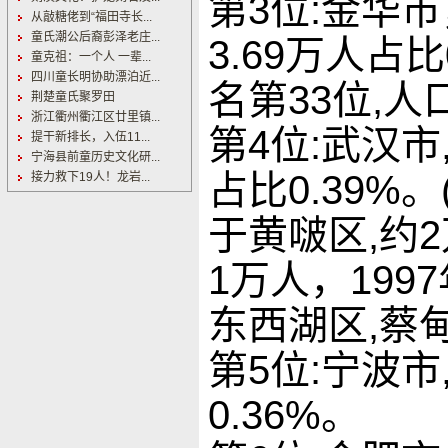
第3位:金华市
从敲糖佬到“福田寺长...
童氏潮公后裔彭泽老庄...
3.69万人占比
童克祖：一个人 一辈...
四川童长明协助漂泊近...
名第33位,人
荆楚童氏聚罗田
浙江衢州衢江区廿里镇...
第4位:武汉市
提干新排长，入伍11...
宁海县前童历史文化研...
占比0.39
接力救下19人！龙岩...
于黄啵区,约
1万人，19
东西湖区,蔡
第5位:宁波市
0.36%。